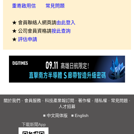
重寄啟用信
常見問題
★ 會員聯絡人網頁請
由此登入
★ 公司會員資格請
按此查詢
★
評估申請
關於我們
·
會員服務
·
科技產業報訂閱
·
著作權
·
隱私權
·
常見問題
·
人才招募
■
中文简体版
■
English
下載新聞App