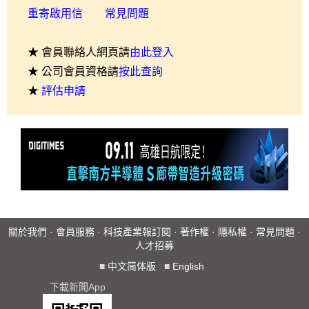
重寄啟用信
常見問題
★ 會員聯絡人網頁請
由此登入
★ 公司會員資格請
按此查詢
★
評估申請
關於我們
·
會員服務
·
科技產業報訂閱
·
著作權
·
隱私權
·
常見問題
·
人才招募
■
中文简体版
■
English
下載新聞App