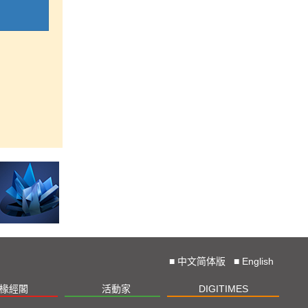
■
中文简体版
■
English
椽經閣
活動家
DIGITIMES