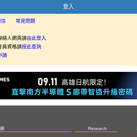
登入
用信
常見問題
聯絡人網頁請
由此登入
會員資格請
按此查詢
申請
網
Research