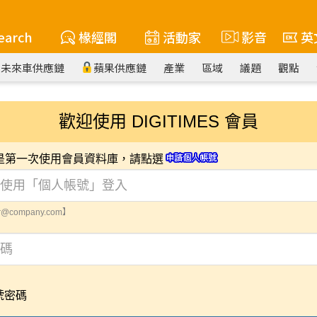
earch
椽經閣
活動家
影音
英
未來車供應鏈
蘋果供應鏈
產業
區域
議題
觀點
歡迎使用 DIGITIMES 會員
您是第一次使用會員資料庫，請點選
@company.com】
號密碼