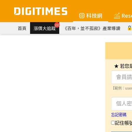
科技網
Res
257
首頁
漲價大追蹤
《百年，並不孤寂》產業導讀
★ 若
【範例：user
忘記密碼
記住帳