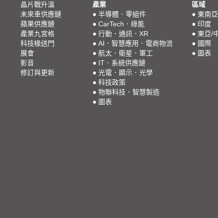
晶片戰升溫
產業
區域
未來車供應鏈
●
半導體．零組件
●
東南亞
蘋果供應鏈
●
CarTech．綠能
●
印度
產業九宮格
●
行動．通訊．XR
●
東亞/
科技椽送門
●
AI．智慧應用．電商物流
●
國際
展會
●
航太．衛星．軍工
●
圖表
影音
●
IT．系統供應鏈
修訂與更新
●
光電．顯示．光學
●
科技政策
●
物聯科技．智慧製造
●
圖表