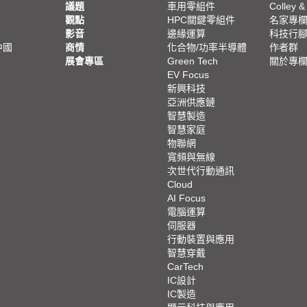
議題
車用零組件
Colley &
觀點
HPC關鍵零組件
名家專
影音
邊緣運算
科技行
中國
商情
化合物/功率半導體
作者群
展會專區
Green Tech
關於專
EV Focus
新興科技
亞洲供應鏈
智慧製造
智慧家庭
物聯網
寬頻與無線
次世代行動通訊
Cloud
AI Focus
電腦運算
伺服器
行動裝置與應用
智慧穿戴
CarTech
IC設計
IC製造