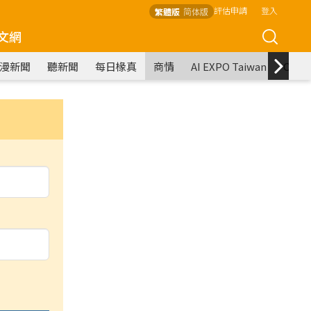
評估申請
登入
繁體版
简体版
文網
漫新聞
聽新聞
每日椽真
商情
AI EXPO Taiwan
COM