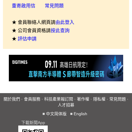
重寄啟用信
常見問題
★ 會員聯絡人網頁請
由此登入
★ 公司會員資格請
按此查詢
★
評估申請
關於我們
·
會員服務
·
科技產業報訂閱
·
著作權
·
隱私權
·
常見問題
·
人才招募
■
中文简体版
■
English
下載新聞App