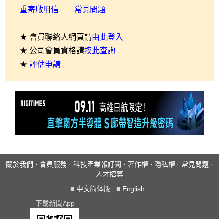
重寄啟用信
常見問題
★ 會員聯絡人網頁請
由此登入
★ 公司會員資格請
按此查詢
★
評估申請
關於我們
·
會員服務
·
科技產業報訂閱
·
著作權
·
隱私權
·
常見問題
·
人才招募
■
中文简体版
■
English
下載新聞App