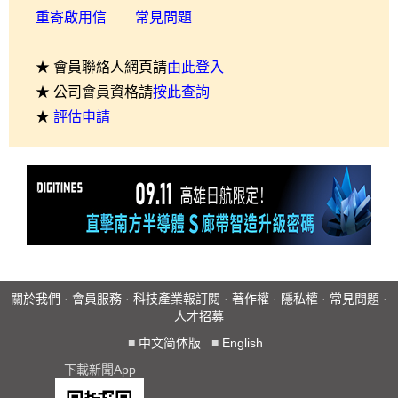
重寄啟用信
常見問題
★ 會員聯絡人網頁請
由此登入
★ 公司會員資格請
按此查詢
★
評估申請
關於我們
·
會員服務
·
科技產業報訂閱
·
著作權
·
隱私權
·
常見問題
·
人才招募
■
中文简体版
■
English
下載新聞App