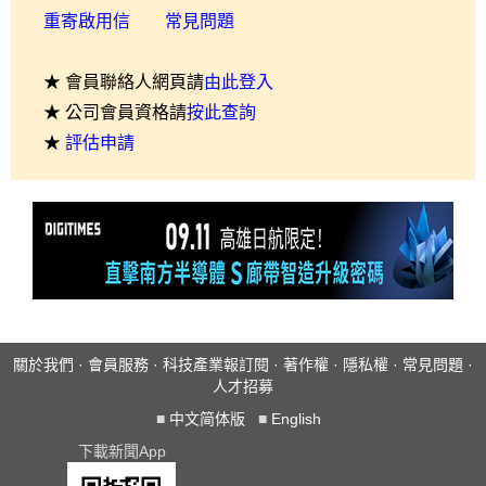
重寄啟用信
常見問題
★ 會員聯絡人網頁請
由此登入
★ 公司會員資格請
按此查詢
★
評估申請
關於我們
·
會員服務
·
科技產業報訂閱
·
著作權
·
隱私權
·
常見問題
·
人才招募
■
中文简体版
■
English
下載新聞App