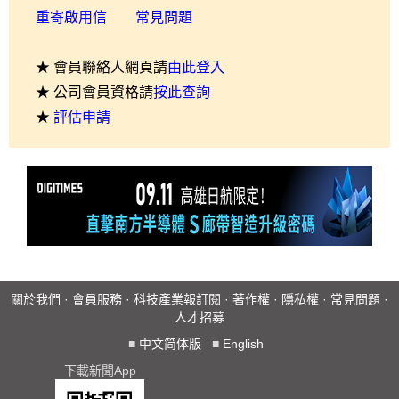
重寄啟用信
常見問題
★ 會員聯絡人網頁請
由此登入
★ 公司會員資格請
按此查詢
★
評估申請
關於我們
·
會員服務
·
科技產業報訂閱
·
著作權
·
隱私權
·
常見問題
·
人才招募
■
中文简体版
■
English
下載新聞App