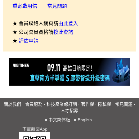
重寄啟用信
常見問題
★ 會員聯絡人網頁請
由此登入
★ 公司會員資格請
按此查詢
★
評估申請
關於我們
·
會員服務
·
科技產業報訂閱
·
著作權
·
隱私權
·
常見問題
·
人才招募
■
中文简体版
■
English
下載新聞App