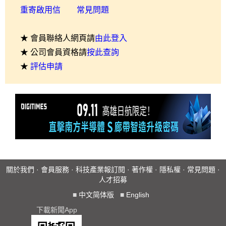
重寄啟用信
常見問題
★ 會員聯絡人網頁請
由此登入
★ 公司會員資格請
按此查詢
★
評估申請
關於我們
·
會員服務
·
科技產業報訂閱
·
著作權
·
隱私權
·
常見問題
·
人才招募
■
中文简体版
■
English
下載新聞App