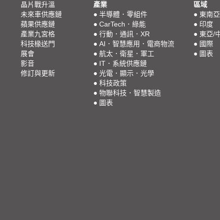
晶片戰升溫
產業
區域
未來車供應鏈
●
半導體．零組件
●
東南亞
蘋果供應鏈
●
CarTech．綠能
●
印度
產業九宮格
●
行動．通訊．XR
●
東亞/
科技椽送門
●
AI．智慧應用．電商物流
●
國際
展會
●
航太．衛星．軍工
●
圖表
影音
●
IT．系統供應鏈
修訂與更新
●
光電．顯示．光學
●
科技政策
●
物聯科技．智慧製造
●
圖表