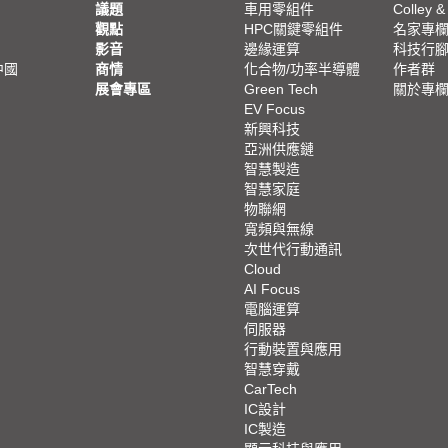
議題
車用零組件
Colley &
觀點
HPC關鍵零組件
名家專
影音
邊緣運算
科技行
中國
商情
化合物/功率半導體
作者群
展會專區
Green Tech
關於專
EV Focus
新興科技
亞洲供應鏈
智慧製造
智慧家庭
物聯網
寬頻與無線
次世代行動通訊
Cloud
AI Focus
電腦運算
伺服器
行動裝置與應用
智慧穿戴
CarTech
IC設計
IC製造