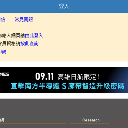
登入
用信
常見問題
聯絡人網頁請
由此登入
會員資格請
按此查詢
申請
網
Research