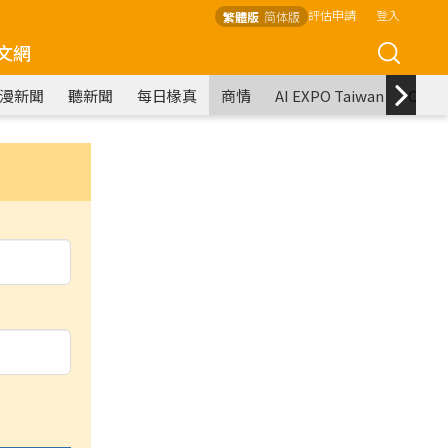
評估申請
登入
繁體版
简体版
文網
漫新聞
聽新聞
每日椽真
商情
AI EXPO Taiwan
COM