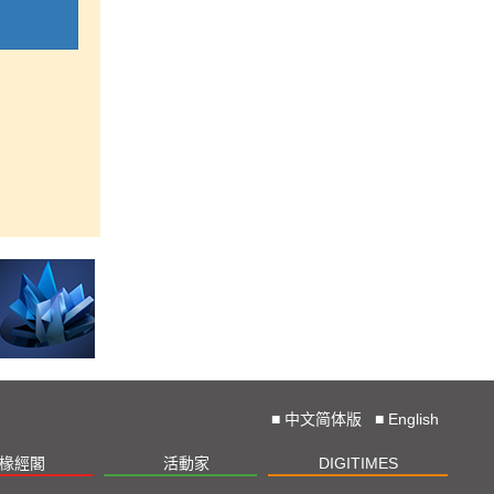
■
中文简体版
■
English
椽經閣
活動家
DIGITIMES