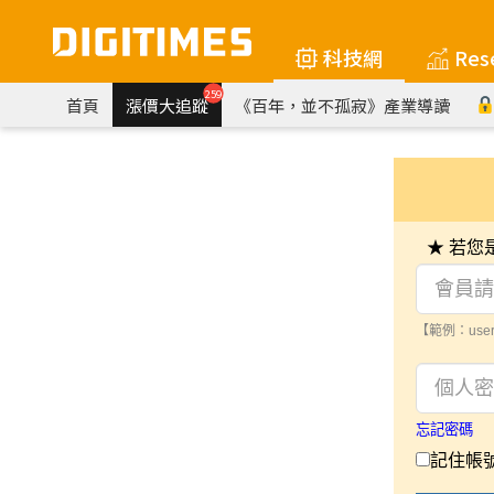
科技網
Res
259
首頁
漲價大追蹤
《百年，並不孤寂》產業導讀
★ 若
【範例：user
忘記密碼
記住帳