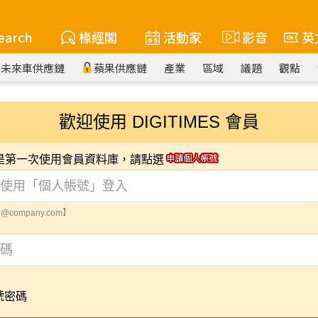
earch
椽經閣
活動家
影音
英
未來車供應鏈
蘋果供應鏈
產業
區域
議題
觀點
歡迎使用 DIGITIMES 會員
您是第一次使用會員資料庫，請點選
@company.com】
號密碼