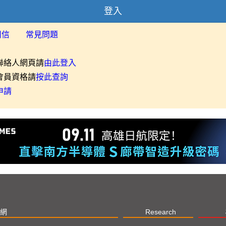
登入
用信
常見問題
聯絡人網頁請
由此登入
會員資格請
按此查詢
申請
網
Research