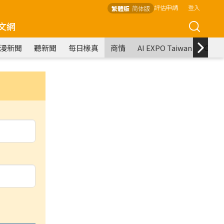
評估申請
登入
繁體版
简体版
文網
漫新聞
聽新聞
每日椽真
商情
AI EXPO Taiwan
COM