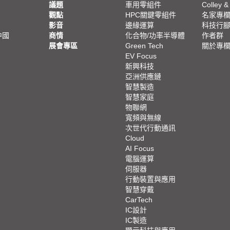
議題
車用零組件
Colley &
觀點
HPC關鍵零組件
名家專
影音
邊緣運算
科技行
中國
商情
化合物/功率半導體
作者群
展會專區
Green Tech
關於專
EV Focus
新興科技
亞洲供應鏈
智慧製造
智慧家庭
物聯網
寬頻與無線
次世代行動通訊
Cloud
AI Focus
電腦運算
伺服器
行動裝置與應用
智慧穿戴
CarTech
IC設計
IC製造