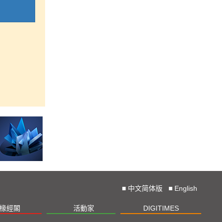
■
中文简体版
■
English
椽經閣
活動家
DIGITIMES