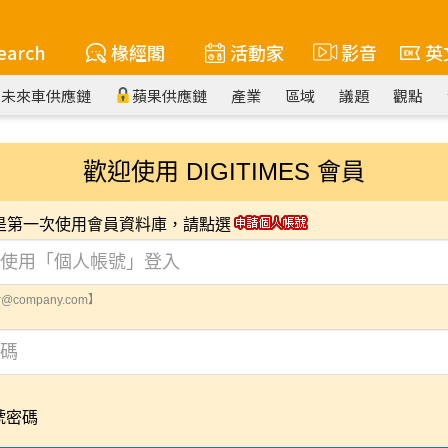
earch
椽經閣
活動家
影音
英
未來車供應鏈
蘋果供應鏈
產業
區域
議題
觀點
歡迎使用 DIGITIMES 會員
您是第一次使用會員資料庫，請點選
@company.com】
號密碼