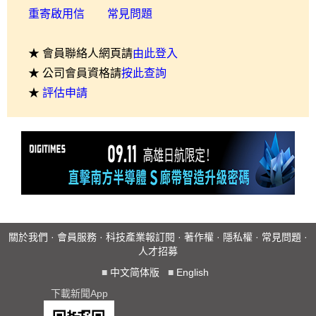
重寄啟用信
常見問題
★ 會員聯絡人網頁請
由此登入
★ 公司會員資格請
按此查詢
★
評估申請
關於我們
·
會員服務
·
科技產業報訂閱
·
著作權
·
隱私權
·
常見問題
·
人才招募
■
中文简体版
■
English
下載新聞App