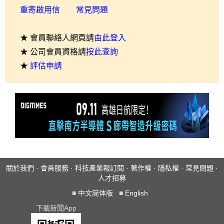
重寄啟用信
常見問題
★ 會員聯絡人網頁請
由此登入
★ 公司會員資格請
按此查詢
★
評估申請
關於我們
·
會員服務
·
科技產業報訂閱
·
著作權
·
隱私權
·
常見問題
·
人才招募
■
中文简体版
■
English
下載新聞App