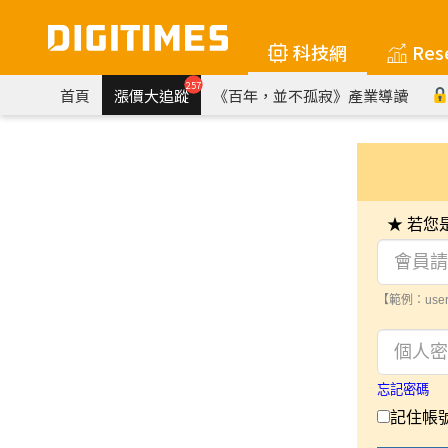
科技網
Res
257
首頁
漲價大追蹤
《百年，並不孤寂》產業導讀
★ 若
【範例：user
忘記密碼
記住帳