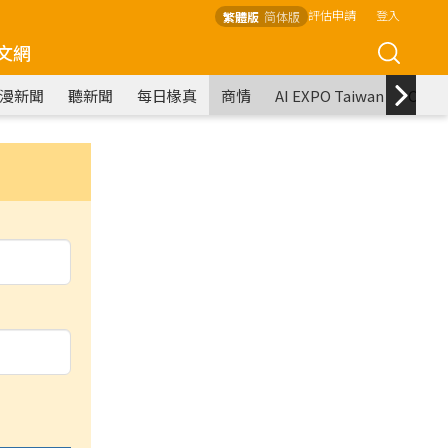
評估申請
登入
繁體版
简体版
文網
漫新聞
聽新聞
每日椽真
商情
AI EXPO Taiwan
COM