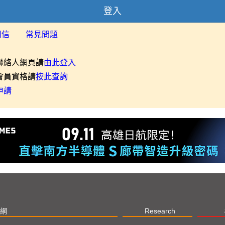
登入
用信
常見問題
聯絡人網頁請
由此登入
會員資格請
按此查詢
申請
網
Research