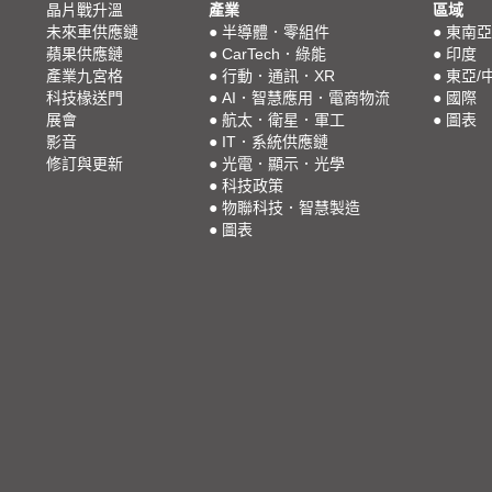
晶片戰升溫
產業
區域
未來車供應鏈
●
半導體．零組件
●
東南亞
蘋果供應鏈
●
CarTech．綠能
●
印度
產業九宮格
●
行動．通訊．XR
●
東亞/
科技椽送門
●
AI．智慧應用．電商物流
●
國際
展會
●
航太．衛星．軍工
●
圖表
影音
●
IT．系統供應鏈
修訂與更新
●
光電．顯示．光學
●
科技政策
●
物聯科技．智慧製造
●
圖表