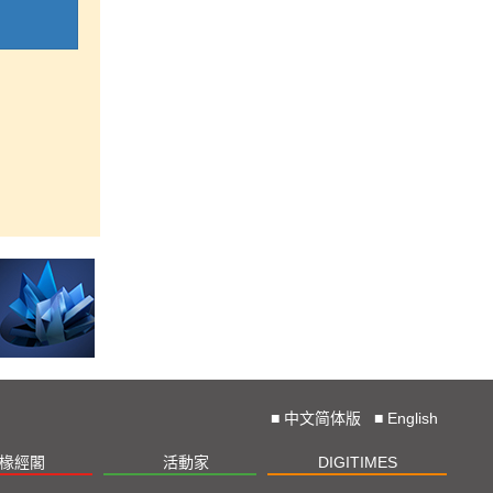
■
中文简体版
■
English
椽經閣
活動家
DIGITIMES