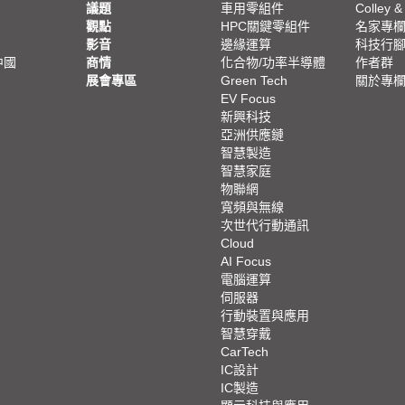
議題
車用零組件
Colley &
觀點
HPC關鍵零組件
名家專
影音
邊緣運算
科技行
中國
商情
化合物/功率半導體
作者群
展會專區
Green Tech
關於專
EV Focus
新興科技
亞洲供應鏈
智慧製造
智慧家庭
物聯網
寬頻與無線
次世代行動通訊
Cloud
AI Focus
電腦運算
伺服器
行動裝置與應用
智慧穿戴
CarTech
IC設計
IC製造