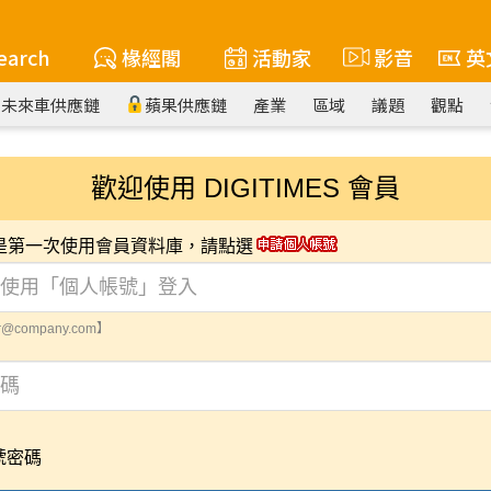
earch
椽經閣
活動家
影音
英
未來車供應鏈
蘋果供應鏈
產業
區域
議題
觀點
歡迎使用 DIGITIMES 會員
您是第一次使用會員資料庫，請點選
@company.com】
號密碼