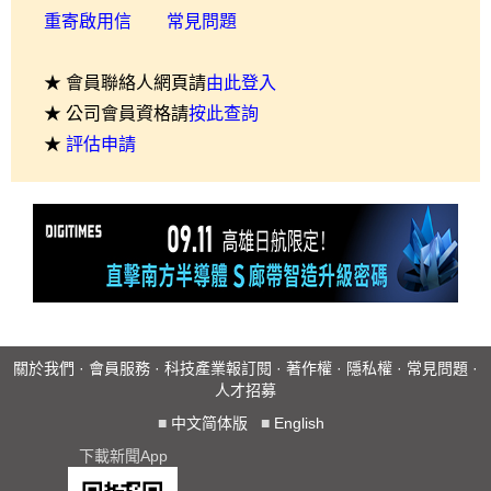
重寄啟用信
常見問題
★ 會員聯絡人網頁請
由此登入
★ 公司會員資格請
按此查詢
★
評估申請
關於我們
·
會員服務
·
科技產業報訂閱
·
著作權
·
隱私權
·
常見問題
·
人才招募
■
中文简体版
■
English
下載新聞App