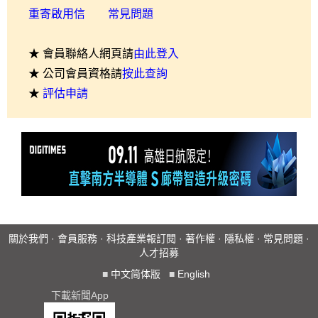
重寄啟用信
常見問題
★ 會員聯絡人網頁請
由此登入
★ 公司會員資格請
按此查詢
★
評估申請
關於我們
·
會員服務
·
科技產業報訂閱
·
著作權
·
隱私權
·
常見問題
·
人才招募
■
中文简体版
■
English
下載新聞App