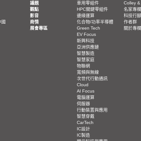
議題
車用零組件
Colley &
觀點
HPC關鍵零組件
名家專
影音
邊緣運算
科技行
中國
商情
化合物/功率半導體
作者群
展會專區
Green Tech
關於專
EV Focus
新興科技
亞洲供應鏈
智慧製造
智慧家庭
物聯網
寬頻與無線
次世代行動通訊
Cloud
AI Focus
電腦運算
伺服器
行動裝置與應用
智慧穿戴
CarTech
IC設計
IC製造