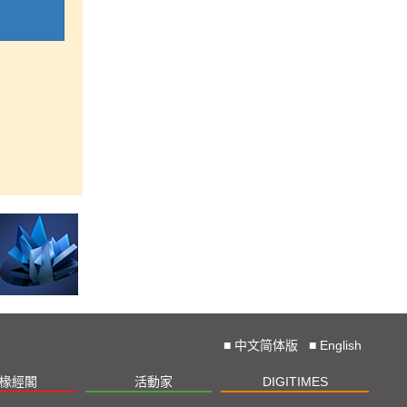
■
中文简体版
■
English
椽經閣
活動家
DIGITIMES