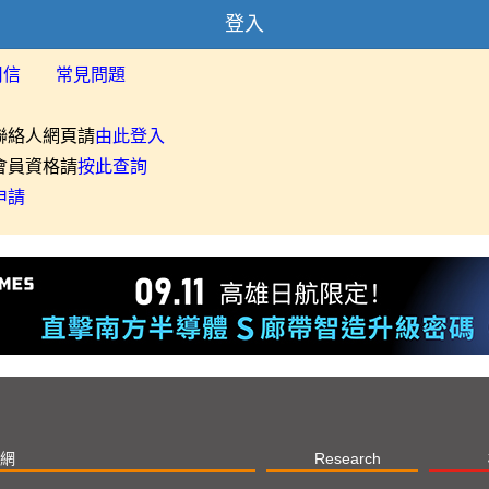
登入
用信
常見問題
聯絡人網頁請
由此登入
會員資格請
按此查詢
申請
網
Research