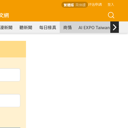
評估申請
登入
繁體版
简体版
文網
漫新聞
聽新聞
每日椽真
商情
AI EXPO Taiwan
COM