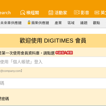
earch
椽經閣
活動家
影音
英
未來車供應鏈
蘋果供應鏈
產業
區域
議題
觀點
歡迎使用 DIGITIMES 會員
您是第一次使用會員資料庫，請點選
@company.com】
號密碼