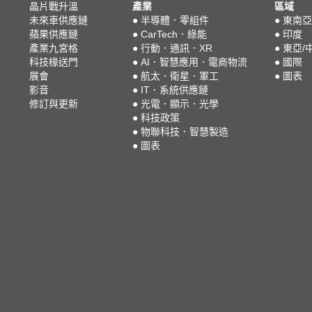
晶片戰升溫
產業
區域
未來車供應鏈
●
半導體．零組件
●
東南亞
蘋果供應鏈
●
CarTech．綠能
●
印度
產業九宮格
●
行動．通訊．XR
●
東亞/
科技椽送門
●
AI．智慧應用．電商物流
●
國際
展會
●
航太．衛星．軍工
●
圖表
影音
●
IT．系統供應鏈
修訂與更新
●
光電．顯示．光學
●
科技政策
●
物聯科技．智慧製造
●
圖表