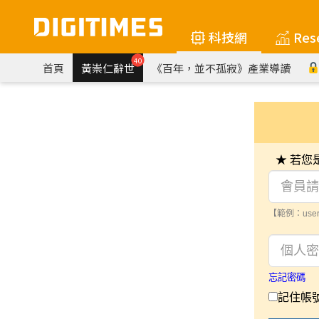
科技網
Res
40
首頁
黃崇仁辭世
《百年，並不孤寂》產業導讀
★ 若
【範例：user
忘記密碼
記住帳