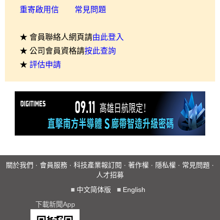
重寄啟用信
常見問題
★ 會員聯絡人網頁請
由此登入
★ 公司會員資格請
按此查詢
★
評估申請
關於我們
·
會員服務
·
科技產業報訂閱
·
著作權
·
隱私權
·
常見問題
·
人才招募
■
中文简体版
■
English
下載新聞App