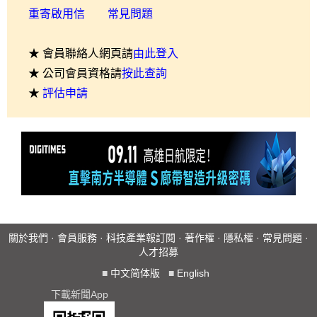
重寄啟用信
常見問題
★ 會員聯絡人網頁請
由此登入
★ 公司會員資格請
按此查詢
★
評估申請
關於我們
·
會員服務
·
科技產業報訂閱
·
著作權
·
隱私權
·
常見問題
·
人才招募
■
中文简体版
■
English
下載新聞App