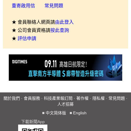
重寄啟用信
常見問題
★ 會員聯絡人網頁請
由此登入
★ 公司會員資格請
按此查詢
★
評估申請
關於我們
·
會員服務
·
科技產業報訂閱
·
著作權
·
隱私權
·
常見問題
·
人才招募
■
中文简体版
■
English
下載新聞App