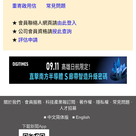
重寄啟用信
常見問題
★ 會員聯絡人網頁請
由此登入
★ 公司會員資格請
按此查詢
★
評估申請
關於我們
·
會員服務
·
科技產業報訂閱
·
著作權
·
隱私權
·
常見問題
·
人才招募
■
中文简体版
■
English
下載新聞App