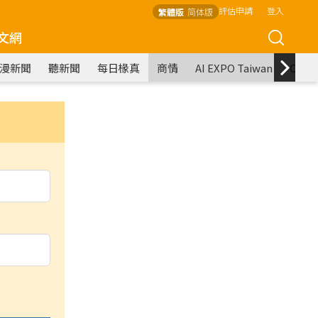
評估申請
登入
繁體版
简体版
文網
漫新聞
聽新聞
每日椽真
商情
AI EXPO Taiwan
COM