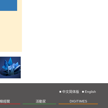
■
中文简体版
■
English
椽經閣
活動家
DIGITIMES