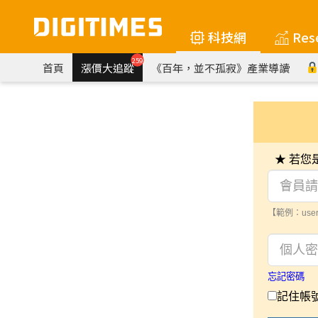
科技網
Res
259
首頁
漲價大追蹤
《百年，並不孤寂》產業導讀
★ 若
【範例：user
忘記密碼
記住帳