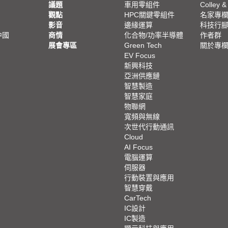
議題
車用零組件
Colley &
觀點
HPC關鍵零組件
名家專
影音
邊緣運算
科技行
中國
商情
化合物/功率半導體
作者群
展會專區
Green Tech
關於專
EV Focus
新興科技
亞洲供應鏈
智慧製造
智慧家庭
物聯網
寬頻與無線
次世代行動通訊
Cloud
AI Focus
電腦運算
伺服器
行動裝置與應用
智慧穿戴
CarTech
IC設計
IC製造