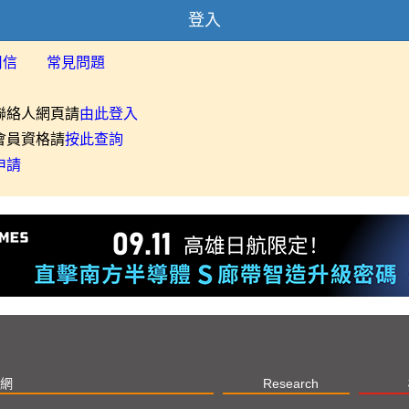
登入
用信
常見問題
聯絡人網頁請
由此登入
會員資格請
按此查詢
申請
網
Research