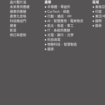
晶片戰升溫
產業
區域
未來車供應鏈
●
半導體．零組件
●
東南亞
蘋果供應鏈
●
CarTech．綠能
●
印度
產業九宮格
●
行動．通訊．XR
●
東亞/
科技椽送門
●
AI．智慧應用．電商物流
●
國際
展會
●
航太．衛星．軍工
●
圖表
影音
●
IT．系統供應鏈
修訂與更新
●
光電．顯示．光學
●
科技政策
●
物聯科技．智慧製造
●
圖表