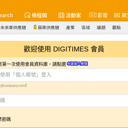
earch
椽經閣
活動家
影音
英
未來車供應鏈
蘋果供應鏈
產業
區域
議題
觀點
歡迎使用 DIGITIMES 會員
您是第一次使用會員資料庫，請點選
@company.com】
號密碼