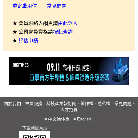
重寄啟用信
常見問題
★ 會員聯絡人網頁請
由此登入
★ 公司會員資格請
按此查詢
★
評估申請
關於我們
·
會員服務
·
科技產業報訂閱
·
著作權
·
隱私權
·
常見問題
·
人才招募
■
中文简体版
■
English
下載新聞App