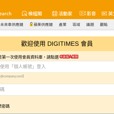
earch
椽經閣
活動家
影音
英
未來車供應鏈
蘋果供應鏈
產業
區域
議題
觀點
歡迎使用 DIGITIMES 會員
您是第一次使用會員資料庫，請點選
@company.com】
號密碼