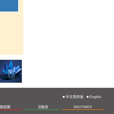
■
中文简体版
■
English
椽經閣
活動家
DIGITIMES