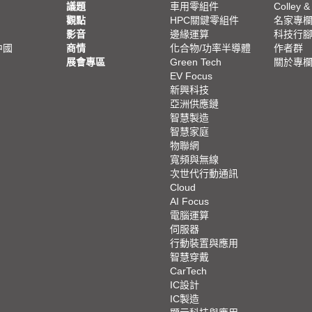
議題
車用零組件
Colley &
觀點
HPC關鍵零組件
名家專
影音
邊緣運算
科技行
中國
商情
化合物/功率半導體
作者群
展會專區
Green Tech
關於專
EV Focus
新興科技
亞洲供應鏈
智慧製造
智慧家庭
物聯網
寬頻與無線
次世代行動通訊
Cloud
AI Focus
電腦運算
伺服器
行動裝置與應用
智慧穿戴
CarTech
IC設計
IC製造