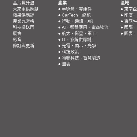
晶片戰升溫
產業
區域
未來車供應鏈
●
半導體．零組件
●
東南亞
蘋果供應鏈
●
CarTech．綠能
●
印度
產業九宮格
●
行動．通訊．XR
●
東亞/
科技椽送門
●
AI．智慧應用．電商物流
●
國際
展會
●
航太．衛星．軍工
●
圖表
影音
●
IT．系統供應鏈
修訂與更新
●
光電．顯示．光學
●
科技政策
●
物聯科技．智慧製造
●
圖表