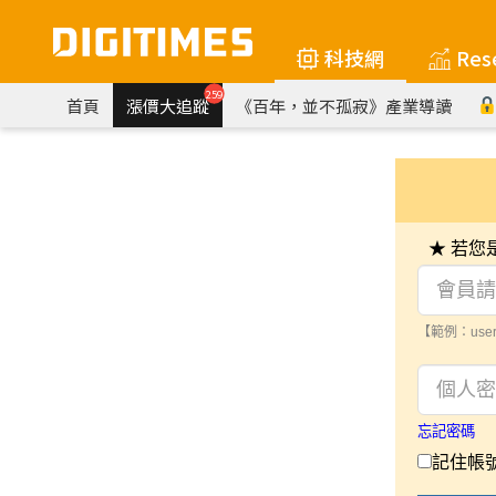
科技網
Res
259
首頁
漲價大追蹤
《百年，並不孤寂》產業導讀
★ 若
【範例：user
忘記密碼
記住帳