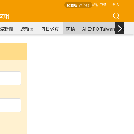
評估申請
登入
繁體版
简体版
文網
漫新聞
聽新聞
每日椽真
商情
AI EXPO Taiwan
COM