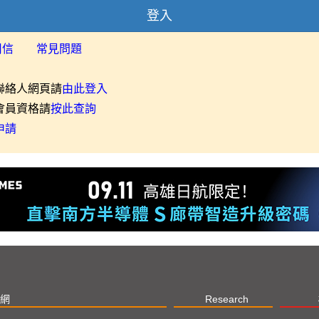
登入
用信
常見問題
聯絡人網頁請
由此登入
會員資格請
按此查詢
申請
網
Research