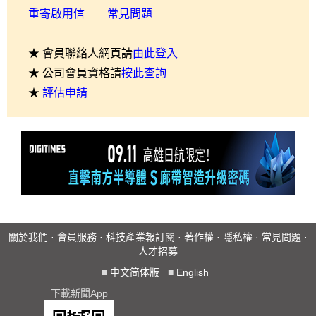
重寄啟用信
常見問題
★ 會員聯絡人網頁請
由此登入
★ 公司會員資格請
按此查詢
★
評估申請
關於我們
·
會員服務
·
科技產業報訂閱
·
著作權
·
隱私權
·
常見問題
·
人才招募
■
中文简体版
■
English
下載新聞App