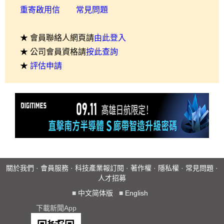
重寄啟用信
常見問題
★ 會員聯絡人網頁請
由此登入
★ 公司會員資格請
按此查詢
★
評估申請
關於我們
·
會員服務
·
科技產業報訂閱
·
著作權
·
隱私權
·
常見問題
·
人才招募
■
中文简体版
■
English
下載新聞App