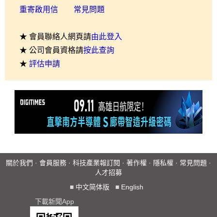
重寄啟用信
常見問題
★ 會員聯絡人網頁請
由此登入
★ 公司會員資格請
按此查詢
★
評估申請
關於我們
·
會員服務
·
科技產業報訂閱
·
著作權
·
隱私權
·
常見問題
·
人才招募
■
中文简体版
■
English
下載新聞App