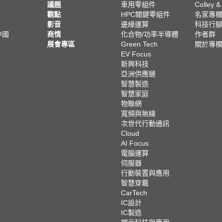
議題
車用零組件
Colley &
觀點
HPC關鍵零組件
名家專
影音
邊緣運算
科技行
中國
商情
化合物/功率半導體
作者群
展會專區
Green Tech
關於專
EV Focus
新興科技
亞洲供應鏈
智慧製造
智慧家庭
物聯網
寬頻與無線
次世代行動通訊
Cloud
AI Focus
電腦運算
伺服器
行動裝置與應用
智慧穿戴
CarTech
IC設計
IC製造