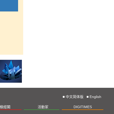
■
中文简体版
■
English
椽經閣
活動家
DIGITIMES