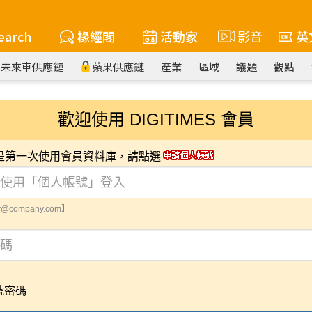
earch
椽經閣
活動家
影音
英
未來車供應鏈
蘋果供應鏈
產業
區域
議題
觀點
歡迎使用 DIGITIMES 會員
您是第一次使用會員資料庫，請點選
@company.com】
號密碼