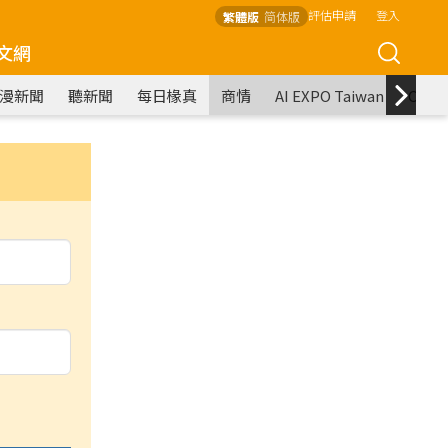
評估申請
登入
繁體版
简体版
文網
漫新聞
聽新聞
每日椽真
商情
AI EXPO Taiwan
COM