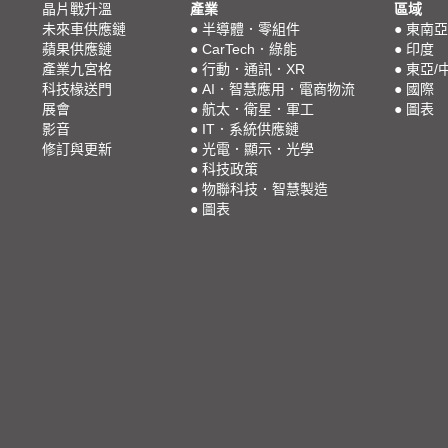
晶片戰升溫
產業
區域
未來車供應鏈
●
半導體．零組件
●
東南亞
蘋果供應鏈
●
CarTech．綠能
●
印度
產業九宮格
●
行動．通訊．XR
●
東亞/
科技椽送門
●
AI．智慧應用．電商物流
●
國際
展會
●
航太．衛星．軍工
●
圖表
影音
●
IT．系統供應鏈
修訂與更新
●
光電．顯示．光學
●
科技政策
●
物聯科技．智慧製造
●
圖表