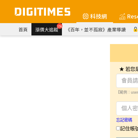
科技網
Res
259
首頁
漲價大追蹤
《百年，並不孤寂》產業導讀
★ 若
【範例：user
忘記密碼
記住帳