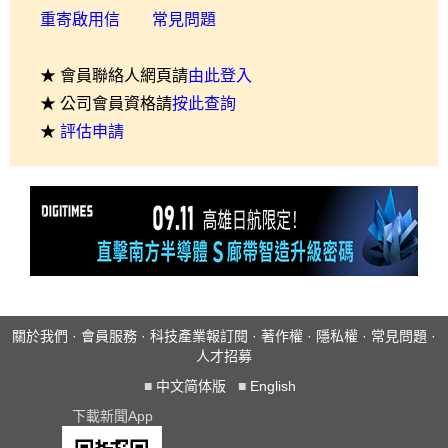
重寄啟用信
常見問題
★ 會員聯絡人網頁請
由此登入
★ 公司會員資格請
按此查詢
★
評估申請
關於我們
·
會員服務
·
科技產業報訂閱
·
著作權
·
隱私權
·
常見問題
·
人才招募
■
中文简体版
■
English
下載新聞App