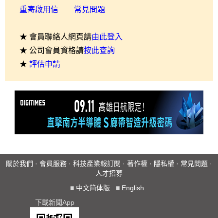
重寄啟用信
常見問題
★ 會員聯絡人網頁請
由此登入
★ 公司會員資格請
按此查詢
★
評估申請
關於我們
·
會員服務
·
科技產業報訂閱
·
著作權
·
隱私權
·
常見問題
·
人才招募
■
中文简体版
■
English
下載新聞App