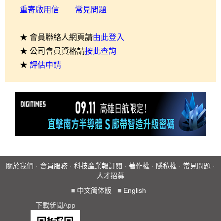
重寄啟用信
常見問題
★ 會員聯絡人網頁請
由此登入
★ 公司會員資格請
按此查詢
★
評估申請
關於我們
·
會員服務
·
科技產業報訂閱
·
著作權
·
隱私權
·
常見問題
·
人才招募
■
中文简体版
■
English
下載新聞App