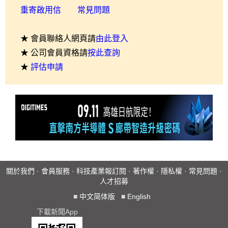
重寄啟用信
常見問題
★ 會員聯絡人網頁請
由此登入
★ 公司會員資格請
按此查詢
★
評估申請
關於我們
·
會員服務
·
科技產業報訂閱
·
著作權
·
隱私權
·
常見問題
·
人才招募
■
中文简体版
■
English
下載新聞App