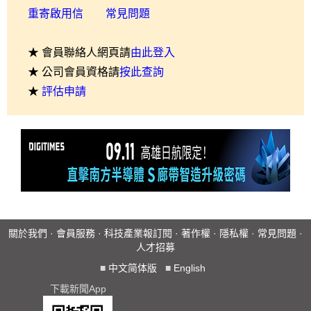
重寄啟用信
常見問題
★ 會員聯絡人網頁請
由此登入
★ 公司會員資格請
按此查詢
★
評估申請
關於我們
·
會員服務
·
科技產業報訂閱
·
著作權
·
隱私權
·
常見問題
·
人才招募
■
中文简体版
■
English
下載新聞App