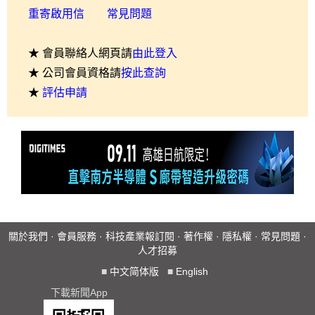
重寄啟用信
常見問題
★ 會員聯絡人網頁請
由此登入
★ 公司會員資格請
按此查詢
★
評估申請
關於我們
·
會員服務
·
科技產業報訂閱
·
著作權
·
隱私權
·
常見問題
·
人才招募
■
中文简体版
■
English
下載新聞App