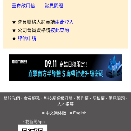
重寄啟用信
常見問題
★ 會員聯絡人網頁請
由此登入
★ 公司會員資格請
按此查詢
★
評估申請
關於我們
·
會員服務
·
科技產業報訂閱
·
著作權
·
隱私權
·
常見問題
·
人才招募
■
中文简体版
■
English
下載新聞App