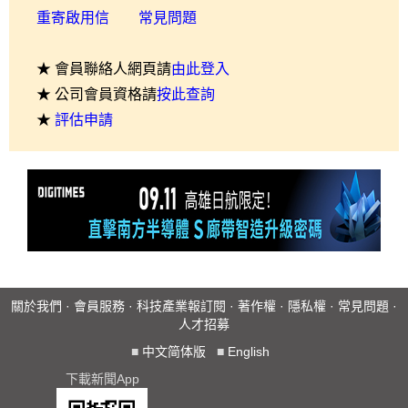
重寄啟用信
常見問題
★ 會員聯絡人網頁請
由此登入
★ 公司會員資格請
按此查詢
★
評估申請
關於我們
·
會員服務
·
科技產業報訂閱
·
著作權
·
隱私權
·
常見問題
·
人才招募
■
中文简体版
■
English
下載新聞App