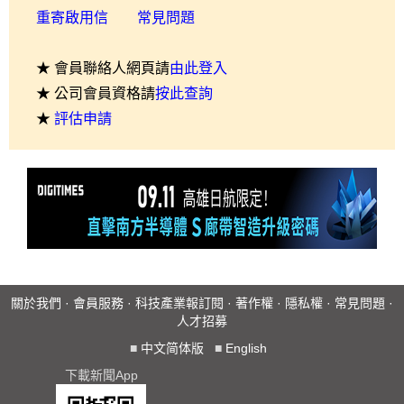
重寄啟用信
常見問題
★ 會員聯絡人網頁請
由此登入
★ 公司會員資格請
按此查詢
★
評估申請
關於我們
·
會員服務
·
科技產業報訂閱
·
著作權
·
隱私權
·
常見問題
·
人才招募
■
中文简体版
■
English
下載新聞App