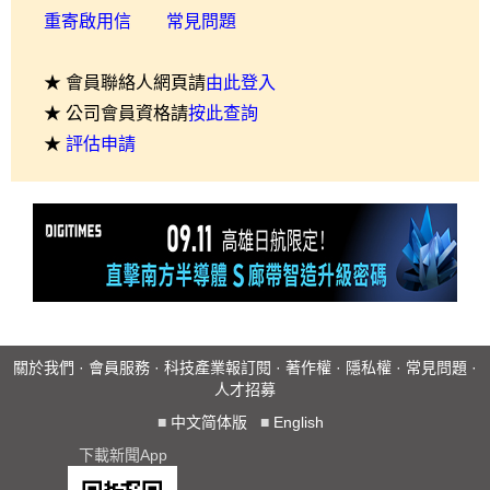
重寄啟用信
常見問題
★ 會員聯絡人網頁請
由此登入
★ 公司會員資格請
按此查詢
★
評估申請
關於我們
·
會員服務
·
科技產業報訂閱
·
著作權
·
隱私權
·
常見問題
·
人才招募
■
中文简体版
■
English
下載新聞App