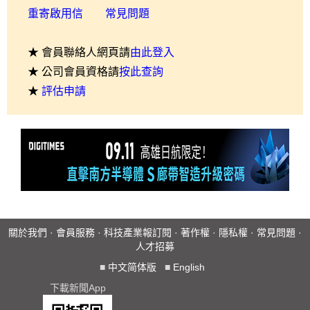
重寄啟用信
常見問題
★ 會員聯絡人網頁請
由此登入
★ 公司會員資格請
按此查詢
★
評估申請
關於我們
·
會員服務
·
科技產業報訂閱
·
著作權
·
隱私權
·
常見問題
·
人才招募
■
中文简体版
■
English
下載新聞App