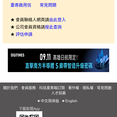
重寄啟用信
常見問題
★ 會員聯絡人網頁請
由此登入
★ 公司會員資格請
按此查詢
★
評估申請
關於我們
·
會員服務
·
科技產業報訂閱
·
著作權
·
隱私權
·
常見問題
·
人才招募
■
中文简体版
■
English
下載新聞App