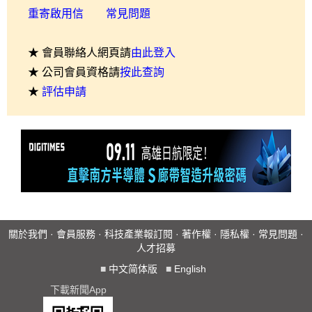
重寄啟用信
常見問題
★ 會員聯絡人網頁請
由此登入
★ 公司會員資格請
按此查詢
★
評估申請
關於我們
·
會員服務
·
科技產業報訂閱
·
著作權
·
隱私權
·
常見問題
·
人才招募
■
中文简体版
■
English
下載新聞App