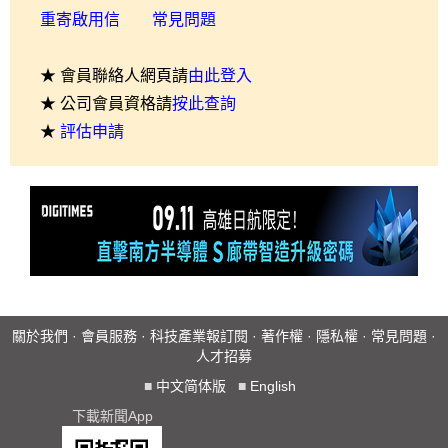
重寄啟用信
常見問題
★ 會員聯絡人網頁請
由此登入
★ 公司會員資格請
按此查詢
★
評估申請
關於我們
·
會員服務
·
科技產業報訂閱
·
著作權
·
隱私權
·
常見問題
·
人才招募
■
中文简体版
■
English
下載新聞App