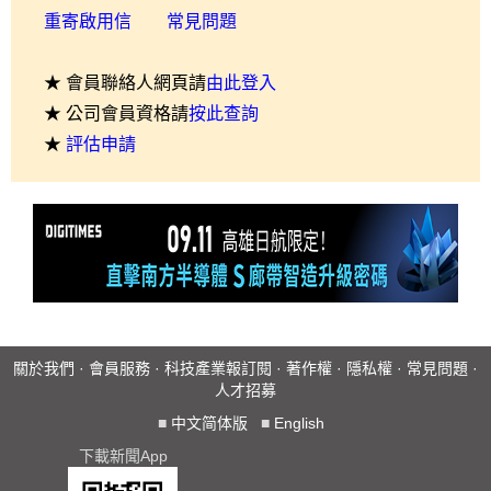
重寄啟用信
常見問題
★ 會員聯絡人網頁請
由此登入
★ 公司會員資格請
按此查詢
★
評估申請
關於我們
·
會員服務
·
科技產業報訂閱
·
著作權
·
隱私權
·
常見問題
·
人才招募
■
中文简体版
■
English
下載新聞App