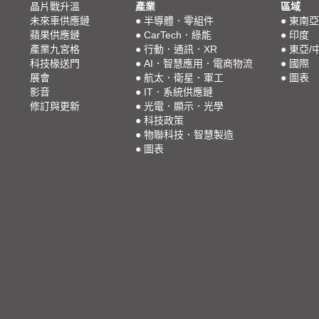
晶片戰升溫
產業
區域
未來車供應鏈
●
半導體．零組件
●
東南亞
蘋果供應鏈
●
CarTech．綠能
●
印度
產業九宮格
●
行動．通訊．XR
●
東亞/
科技椽送門
●
AI．智慧應用．電商物流
●
國際
展會
●
航太．衛星．軍工
●
圖表
影音
●
IT．系統供應鏈
修訂與更新
●
光電．顯示．光學
●
科技政策
●
物聯科技．智慧製造
●
圖表