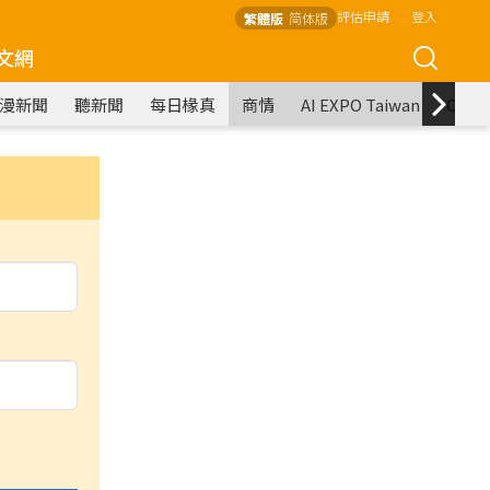
評估申請
登入
繁體版
简体版
文網
漫新聞
聽新聞
每日椽真
商情
AI EXPO Taiwan
COM