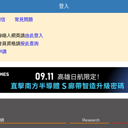
登入
用信
常見問題
聯絡人網頁請
由此登入
會員資格請
按此查詢
申請
網
Research