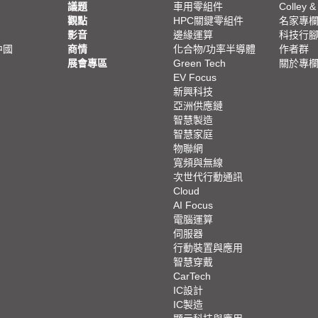
議題
車用零組件
Colley &
觀點
HPC關鍵零組件
名家專
影音
邊緣運算
科技行
中國
商情
化合物/功率半導體
作者群
展會專區
Green Tech
關於專
EV Focus
新興科技
亞洲供應鏈
智慧製造
智慧家庭
物聯網
寬頻與無線
次世代行動通訊
Cloud
AI Focus
電腦運算
伺服器
行動裝置與應用
智慧穿戴
CarTech
IC設計
IC製造