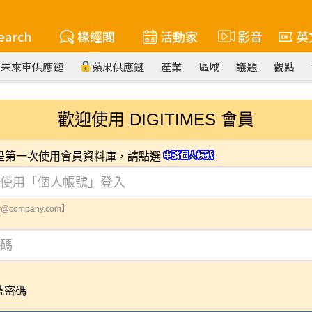
earch
椽經閣
活動家
影音
英
未來車供應鏈
蘋果供應鏈
產業
區域
議題
觀點
歡迎使用 DIGITIMES 會員
您是第一次使用會員資料庫，請點選
@company.com】
號密碼