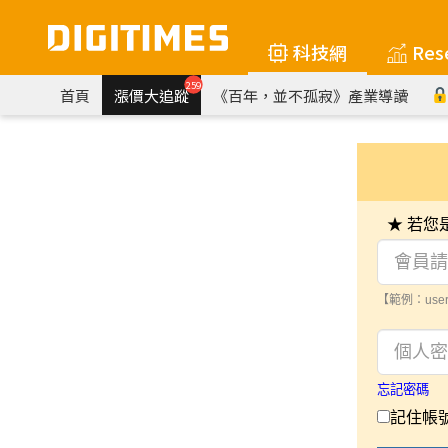
科技網
Res
259
首頁
漲價大追蹤
《百年，並不孤寂》產業導讀
★ 若
【範例：user
忘記密碼
記住帳