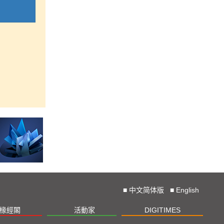
■
中文简体版
■
English
椽經閣
活動家
DIGITIMES