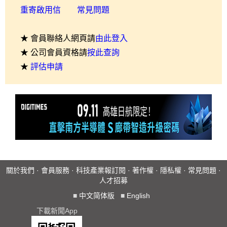
重寄啟用信
常見問題
★ 會員聯絡人網頁請
由此登入
★ 公司會員資格請
按此查詢
★
評估申請
關於我們
·
會員服務
·
科技產業報訂閱
·
著作權
·
隱私權
·
常見問題
·
人才招募
■
中文简体版
■
English
下載新聞App