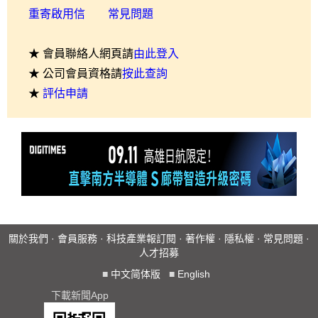
重寄啟用信
常見問題
★ 會員聯絡人網頁請
由此登入
★ 公司會員資格請
按此查詢
★
評估申請
關於我們
·
會員服務
·
科技產業報訂閱
·
著作權
·
隱私權
·
常見問題
·
人才招募
■
中文简体版
■
English
下載新聞App