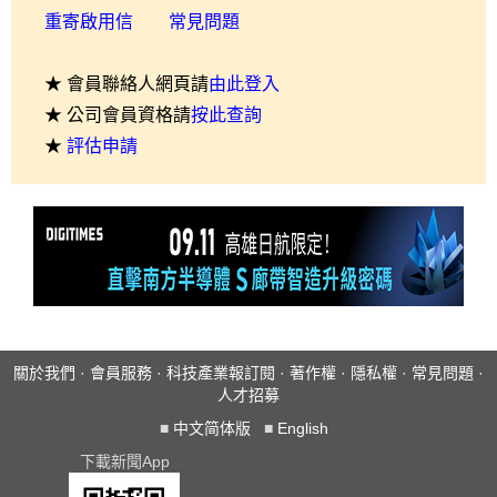
重寄啟用信
常見問題
★ 會員聯絡人網頁請
由此登入
★ 公司會員資格請
按此查詢
★
評估申請
關於我們
·
會員服務
·
科技產業報訂閱
·
著作權
·
隱私權
·
常見問題
·
人才招募
■
中文简体版
■
English
下載新聞App