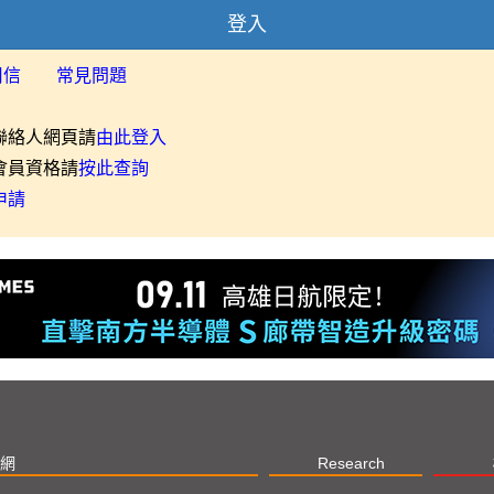
登入
用信
常見問題
聯絡人網頁請
由此登入
會員資格請
按此查詢
申請
網
Research