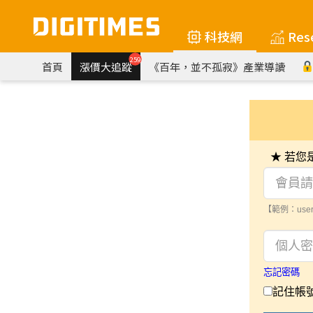
科技網
Res
259
首頁
漲價大追蹤
《百年，並不孤寂》產業導讀
★ 若
【範例：user
忘記密碼
記住帳