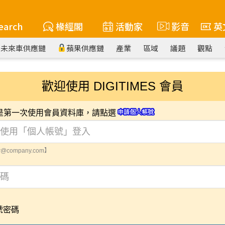
earch
椽經閣
活動家
影音
英
未來車供應鏈
蘋果供應鏈
產業
區域
議題
觀點
歡迎使用 DIGITIMES 會員
您是第一次使用會員資料庫，請點選
@company.com】
號密碼