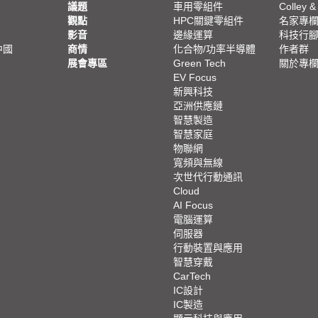
議題
車用零組件
Colley &
觀點
HPC關鍵零組件
名家專
影音
邊緣運算
科技行
中國
商情
化合物/功率半導體
作者群
展會專區
Green Tech
關於專
EV Focus
新興科技
亞洲供應鏈
智慧製造
智慧家庭
物聯網
寬頻與無線
次世代行動通訊
Cloud
AI Focus
電腦運算
伺服器
行動裝置與應用
智慧穿戴
CarTech
IC設計
IC製造