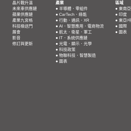
晶片戰升溫
產業
區域
未來車供應鏈
●
半導體．零組件
●
東南亞
蘋果供應鏈
●
CarTech．綠能
●
印度
產業九宮格
●
行動．通訊．XR
●
東亞/
科技椽送門
●
AI．智慧應用．電商物流
●
國際
展會
●
航太．衛星．軍工
●
圖表
影音
●
IT．系統供應鏈
修訂與更新
●
光電．顯示．光學
●
科技政策
●
物聯科技．智慧製造
●
圖表