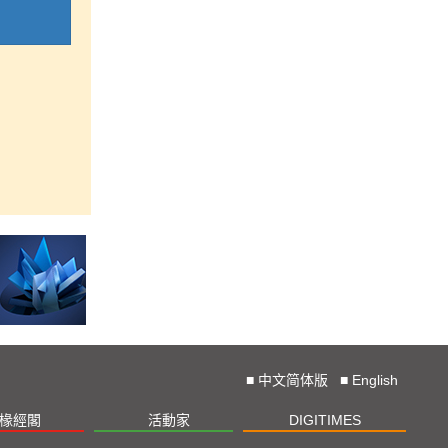
■
中文简体版
■
English
椽經閣
活動家
DIGITIMES