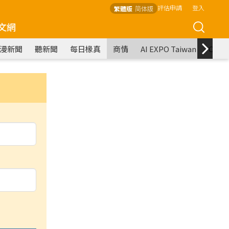
評估申請
登入
繁體版
简体版
文網
漫新聞
聽新聞
每日椽真
商情
AI EXPO Taiwan
COM