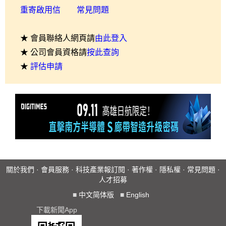
重寄啟用信
常見問題
★ 會員聯絡人網頁請
由此登入
★ 公司會員資格請
按此查詢
★
評估申請
關於我們
·
會員服務
·
科技產業報訂閱
·
著作權
·
隱私權
·
常見問題
·
人才招募
■
中文简体版
■
English
下載新聞App